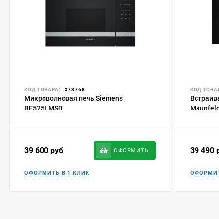
КОД ТОВАРА:
373768
КОД ТОВА
Микроволновая печь Siemens
Встраив
BF525LMS0
Maunfel
39 600
руб
39 490
ОФОРМИТЬ