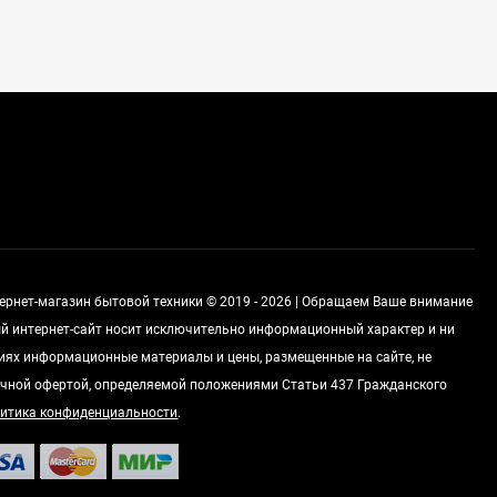
Духовой шкаф GRAUDE
BE 60.3 E
57 490
руб
Сплит-система AUX
ASW-H09B4/FJ-SR1
28 500
руб
тернет-магазин бытовой техники © 2019 - 2026 | Обращаем Ваше внимание
Стиральная машина
Schaub Lorenz SLW
ный интернет-сайт носит исключительно информационный характер и ни
MC6133
виях информационные материалы и цены, размещенные на сайте, не
43 990
руб
чной офертой, определяемой положениями Статьи 437 Гражданского
итика конфиденциальности
.