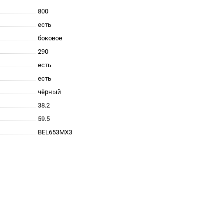
800
есть
боковое
290
есть
есть
чёрный
38.2
59.5
BEL653MX3