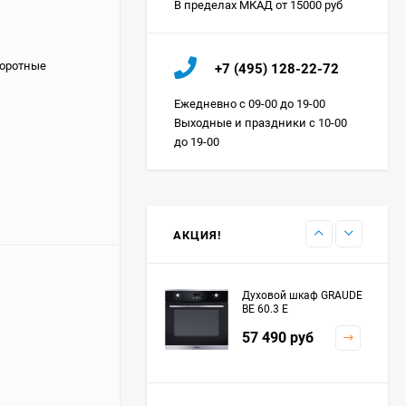
В пределах МКАД от 15000 руб
Холодильник IO MABE
воротные
+7 (495) 128-22-72
ORGS2DBHFSS
Цена по
Ежедневно с 09-00 до 19-00
запросу
Выходные и праздники с 10-00
до 19-00
Индукционная
варочная панель
MAUNFELD EVI.594.FL2-
Цена по
BK
запросу
АКЦИЯ!
Духовой шкаф GRAUDE
BE 60.3 E
57 490
руб