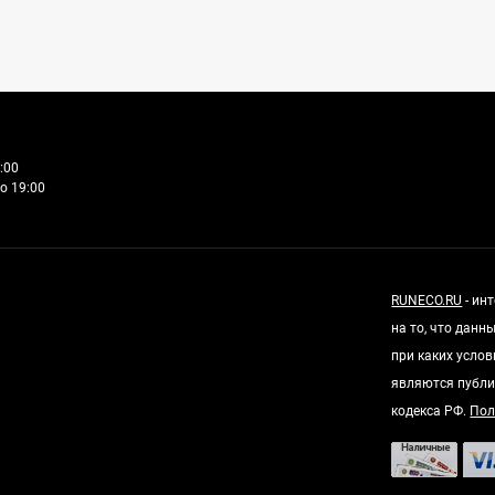
:00
о 19:00
RUNECO.RU
- ин
на то, что дан
при каких усло
являются публи
кодекса РФ.
Пол