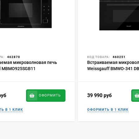
РА:
462870
КОД ТОВАРА:
460251
аемая микроволновая печь
Встраиваемая микровол
d MBMO925SGB11
Weissgauff BMWO-341 DB 
руб
39 990
руб
ОФОРМИТЬ