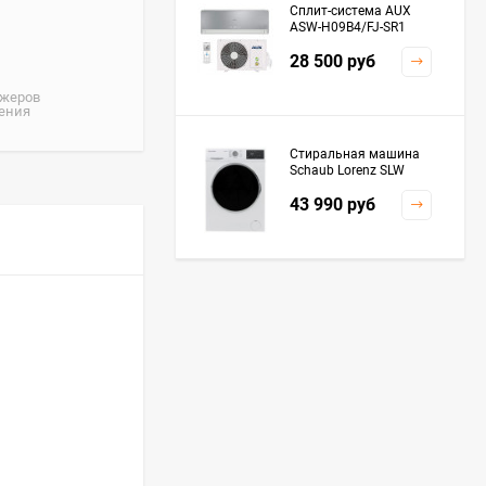
Сплит-система AUX
ASW-H09B4/FJ-SR1
28 500
руб
джеров
жения
Стиральная машина
Schaub Lorenz SLW
MC6133
43 990
руб
Плита Kaiser HGG
61532 R
76 299
руб
Посудомоечная
машина De'Longhi
DDWS09F Alessandrite