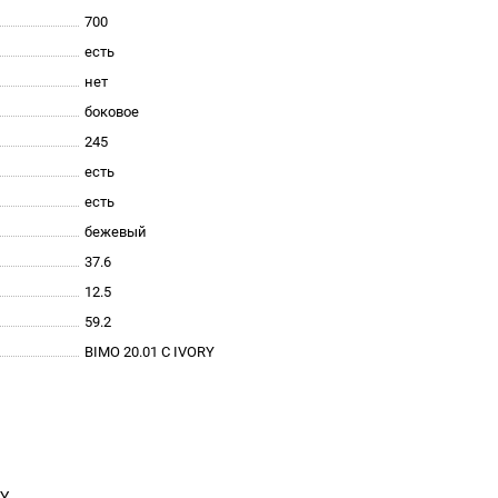
700
есть
нет
боковое
245
есть
есть
бежевый
37.6
12.5
59.2
BIMO 20.01 C IVORY
RY