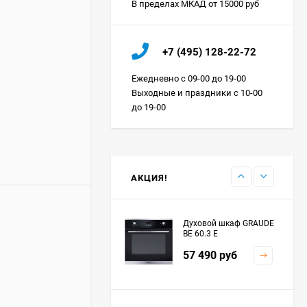
В пределах МКАД от 15000 руб
Холодильник IO MABE
+7 (495) 128-22-72
ORGS2DBHFSS
Цена по
Ежедневно с 09-00 до 19-00
запросу
Выходные и праздники с 10-00
до 19-00
Индукционная
варочная панель
MAUNFELD EVI.594.FL2-
Цена по
BK
запросу
АКЦИЯ!
Духовой шкаф GRAUDE
BE 60.3 E
57 490
руб