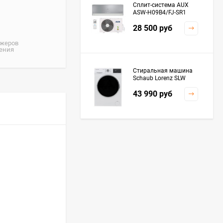
Сплит-система AUX
ASW-H09B4/FJ-SR1
28 500
руб
джеров
жения
Стиральная машина
Schaub Lorenz SLW
MC6133
43 990
руб
Плита Kaiser HGG
61532 R
76 299
руб
Посудомоечная
машина De'Longhi
DDWS09F Alessandrite