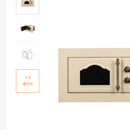
+ 3
фото