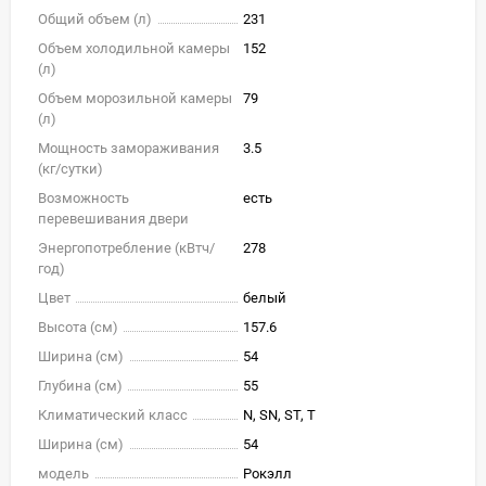
Общий объем (л)
231
Объем холодильной камеры
152
(л)
Объем морозильной камеры
79
(л)
Мощность замораживания
3.5
(кг/cутки)
Возможность
есть
перевешивания двери
Энергопотребление (кВтч/
278
год)
Цвет
белый
Высота (см)
157.6
Ширина (см)
54
Глубина (см)
55
Климатический класс
N, SN, ST, T
Ширина (см)
54
модель
Рокэлл