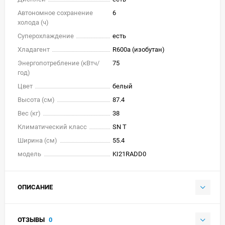
Автономное сохранение
6
холода (ч)
Суперохлаждение
есть
Хладагент
R600a (изобутан)
Энергопотребление (кВтч/
75
год)
Цвет
белый
Высота (см)
87.4
Вес (кг)
38
Климатический класс
SN T
Ширина (см)
55.4
модель
KI21RADD0
ОПИСАНИЕ
ОТЗЫВЫ
0