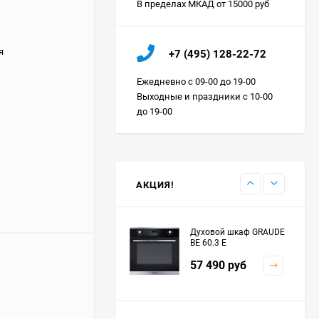
В пределах МКАД от 15000 руб
Холодильник IO MABE
я
+7 (495) 128-22-72
ORGS2DBHFSS
Цена по
Ежедневно с 09-00 до 19-00
запросу
Выходные и праздники с 10-00
до 19-00
Индукционная
варочная панель
MAUNFELD EVI.594.FL2-
Цена по
BK
запросу
АКЦИЯ!
Духовой шкаф GRAUDE
BE 60.3 E
57 490
руб