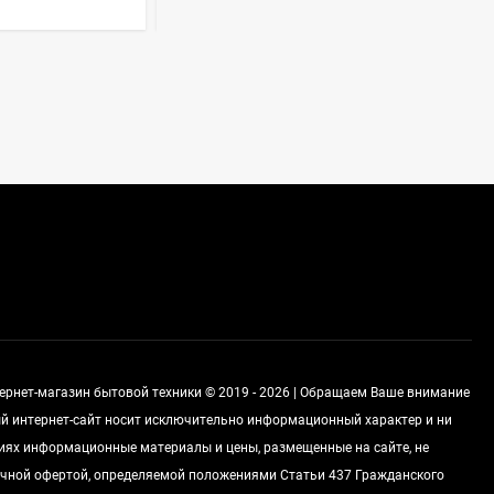
Духовой шкаф GRAUDE
BE 60.3 E
57 490
руб
Сплит-система AUX
ASW-H09B4/FJ-SR1
28 500
руб
Стиральная машина
Schaub Lorenz SLW
MC6133
43 990
руб
тернет-магазин бытовой техники © 2019 - 2026 | Обращаем Ваше внимание
ный интернет-сайт носит исключительно информационный характер и ни
виях информационные материалы и цены, размещенные на сайте, не
чной офертой, определяемой положениями Статьи 437 Гражданского