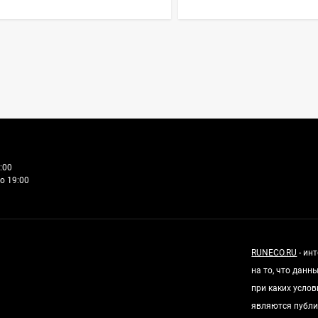
:00
о 19:00
RUNECO.RU
- ин
на то, что дан
при каких усло
являются публи