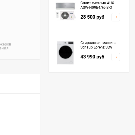
Сплит-система AUX
ASW-H09B4/FJ-SR1
28 500
руб
Стиральная машина
джеров
Schaub Lorenz SLW
жения
MC6133
43 990
руб
Плита Kaiser HGG
61532 R
76 299
руб
Посудомоечная
машина De'Longhi
DDWS09F Alessandrite