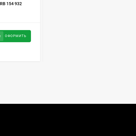
RB 154 932
Двухкамерный холодильник Artel HD
Духовой шкаф GRAUDE
BE 60.3 E
345 RN стальной
57 490
руб
34 600
руб
ОФОРМИТЬ
ОФОРМИТЬ
Сплит-система AUX
ASW-H09B4/FJ-SR1
28 500
руб
Стиральная машина
Schaub Lorenz SLW
MC6133
43 990
руб