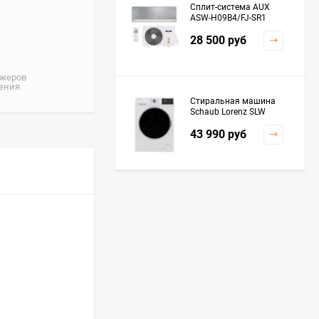
Сплит-система AUX
ASW-H09B4/FJ-SR1
28 500
руб
джеров
жения
Стиральная машина
Schaub Lorenz SLW
MC6133
43 990
руб
Плита Kaiser HGG
61532 R
76 299
руб
Посудомоечная
машина De'Longhi
DDWS09F Alessandrite