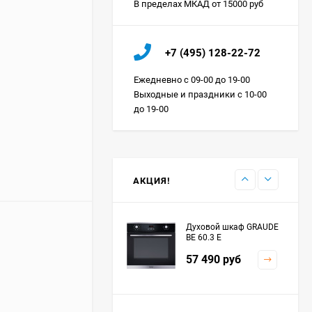
В пределах МКАД от 15000 руб
Холодильник IO MABE
+7 (495) 128-22-72
ORGS2DBHFSS
Цена по
Ежедневно с 09-00 до 19-00
запросу
Выходные и праздники с 10-00
до 19-00
Индукционная
варочная панель
MAUNFELD EVI.594.FL2-
Цена по
BK
запросу
АКЦИЯ!
Духовой шкаф GRAUDE
BE 60.3 E
57 490
руб