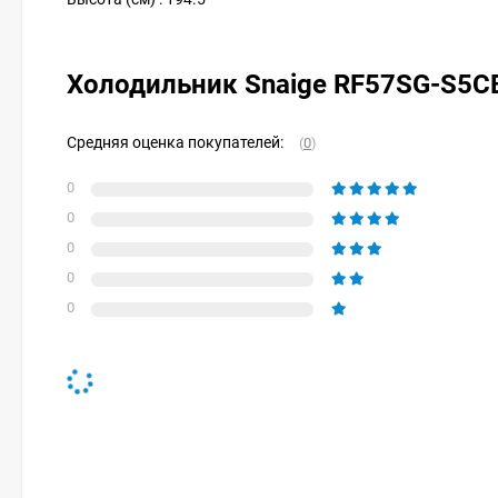
Холодильник Snaige RF57SG-S5
Средняя оценка покупателей:
(
0
)
0
0
0
0
0