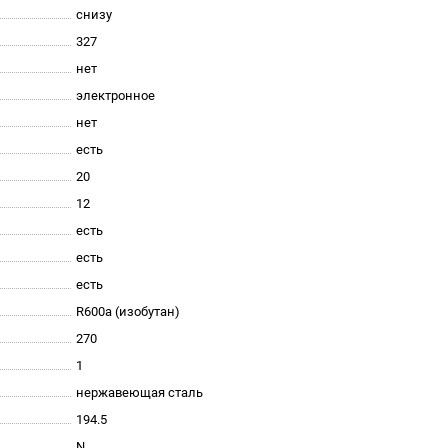
снизу
327
нет
электронное
нет
есть
20
12
есть
есть
есть
R600a (изобутан)
270
1
нержавеющая сталь
194.5
N