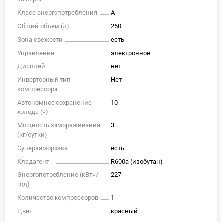
Класс энергопотребления
A
Общий объем (л)
250
Зона свежести
есть
Управление
электронное
Дисплей
нет
Инверторный тип
Нет
компрессора
Автономное сохранение
10
холода (ч)
Мощность замораживания
3
(кг/cутки)
Суперзаморозка
есть
Хладагент
R600a (изобутан)
Энергопотребление (кВтч/
227
год)
Количество компрессоров
1
Цвет
красный