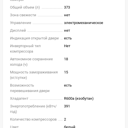
Общий объем (л)
373
Зона свежести
нет
Управление
электромеханическое
Дисплей
нет
Индикация открытой двери
есть
Инверторный тип
Нет
компрессора
Автономное сохранение
18
холода (ч)
Мощность замораживания
15
(кг/cутки)
Возможность
есть
перевешивания двери
Хладагент
R600a (изобутан)
Энергопотребление (кВтч/
391
год)
Количество компрессоров
2
Цвет
белый