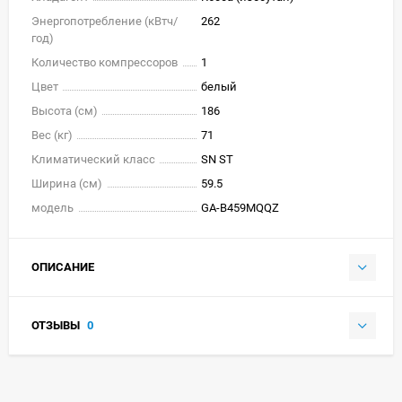
Энергопотребление (кВтч/
262
год)
Количество компрессоров
1
Цвет
белый
Высота (см)
186
Вес (кг)
71
Климатический класс
SN ST
Ширина (см)
59.5
модель
GA-B459MQQZ
ОПИСАНИЕ
ОТЗЫВЫ
0