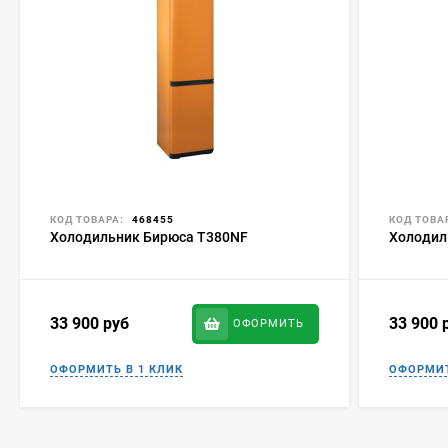
КОД ТОВАРА:
468455
КОД ТОВА
Холодильник Бирюса T380NF
Холодил
33 900
руб
33 900
ОФОРМИТЬ