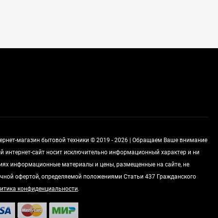
Духовой шкаф GRAUDE
BE 60.3 E
57 490
руб
Сплит-система AUX
ASW-H09B4/FJ-SR1
28 500
руб
Стиральная машина
тернет-магазин бытовой техники © 2019 - 2026 | Обращаем Ваше внимание
Schaub Lorenz SLW
MC6133
ный интернет-сайт носит исключительно информационный характер и ни
43 990
руб
виях информационные материалы и цены, размещенные на сайте, не
чной офертой, определяемой положениями Статьи 437 Гражданского
итика конфиденциальности
.