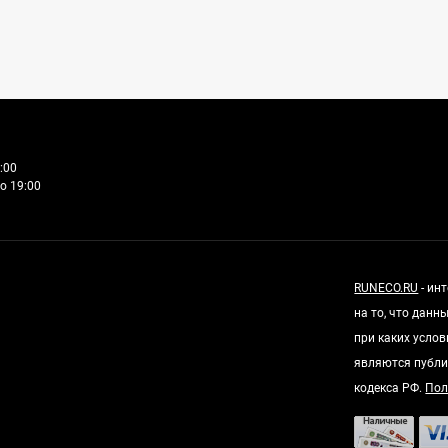
:00
о 19:00
RUNECO.RU
- ин
на то, что дан
при каких усло
являются публи
кодекса РФ.
Пол