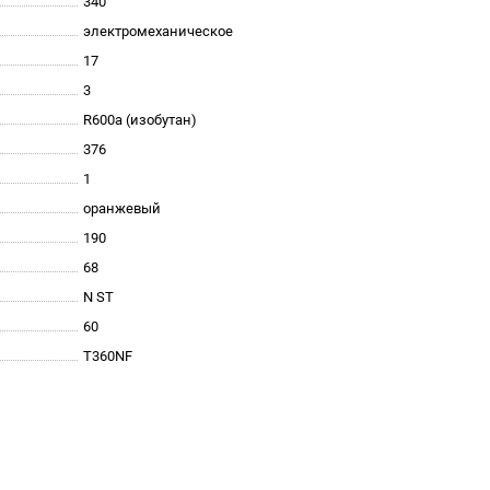
340
электромеханическое
17
3
R600a (изобутан)
376
1
оранжевый
190
68
N ST
60
T360NF