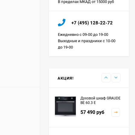
В пределах МКАД от 15000 руб
Холодильник IO MABE
+7 (495) 128-22-72
ORGS2DBHFSS
Цена по
Ежедневно с 09-00 до 19-00
запросу
Выходные и праздники с 10-00
до 19-00
Индукционная
варочная панель
MAUNFELD EVI.594.FL2-
Цена по
BK
запросу
АКЦИЯ!
Духовой шкаф GRAUDE
BE 60.3 E
57 490
руб