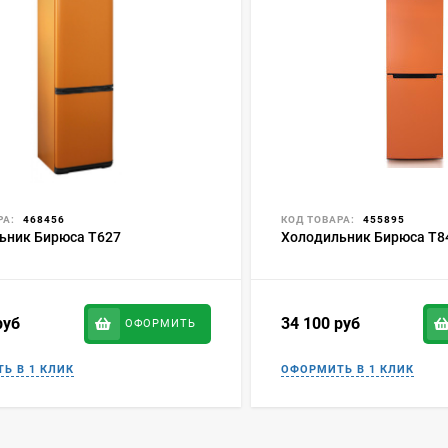
РА:
468456
КОД ТОВАРА:
455895
ьник Бирюса T627
Холодильник Бирюса T8
руб
34 100
руб
ОФОРМИТЬ