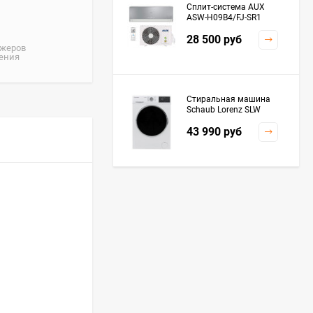
Сплит-система AUX
ASW-H09B4/FJ-SR1
28 500
руб
джеров
жения
Стиральная машина
Schaub Lorenz SLW
MC6133
43 990
руб
Плита Kaiser HGG
61532 R
76 299
руб
Посудомоечная
машина De'Longhi
DDWS09F Alessandrite