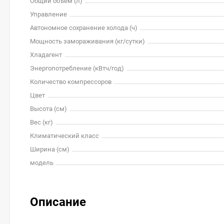
Общий объем (л)
Управление
Автономное сохранение холода (ч)
Мощность замораживания (кг/cутки)
Хладагент
Энергопотребление (кВтч/год)
Количество компрессоров
Цвет
Высота (см)
Вес (кг)
Климатический класс
Ширина (см)
модель
Описание