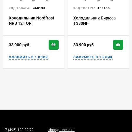
КОД ТОВАРА:
468138
КОД ТОВАРА:
468455
Холодильник Nordfrost
Холодильник Бирюса
NRB 121 OR
T380NF
33 900
руб
33 900
руб
+7 (495) 128-22-72
shop@runeco.ru