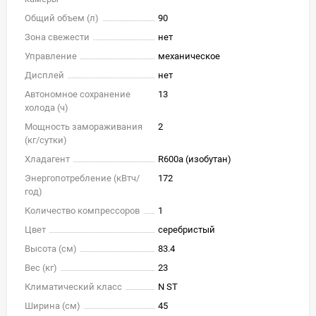
Общий объем (л)
90
Зона свежести
нет
Управление
механическое
Дисплей
нет
Автономное сохранение
13
холода (ч)
Мощность замораживания
2
(кг/cутки)
Хладагент
R600a (изобутан)
Энергопотребление (кВтч/
172
год)
Количество компрессоров
1
Цвет
серебристый
Высота (см)
83.4
Вес (кг)
23
Климатический класс
N ST
Ширина (см)
45