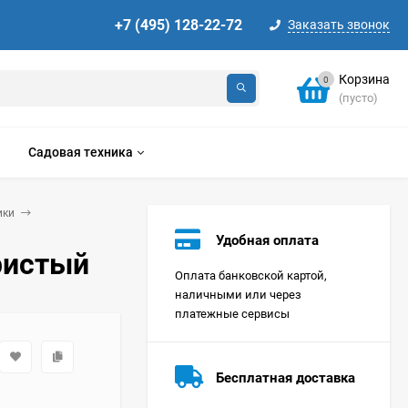
+7 (495) 128-22-72
Заказать звонок
Корзина
0
(пусто)
Садовая техника
ики
Удобная оплата
ристый
Оплата банковской картой,
наличными или через
платежные сервисы
Стиральная машина
Korting KWMT 1275
Бесплатная доставка
Цена по
запросу