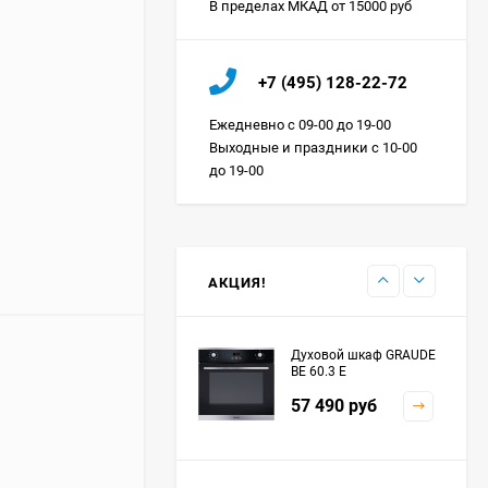
В пределах МКАД от 15000 руб
Холодильник IO MABE
+7 (495) 128-22-72
ORGS2DBHFSS
Цена по
Ежедневно с 09-00 до 19-00
запросу
Выходные и праздники с 10-00
до 19-00
Индукционная
варочная панель
MAUNFELD EVI.594.FL2-
Цена по
BK
запросу
АКЦИЯ!
Духовой шкаф GRAUDE
BE 60.3 E
57 490
руб