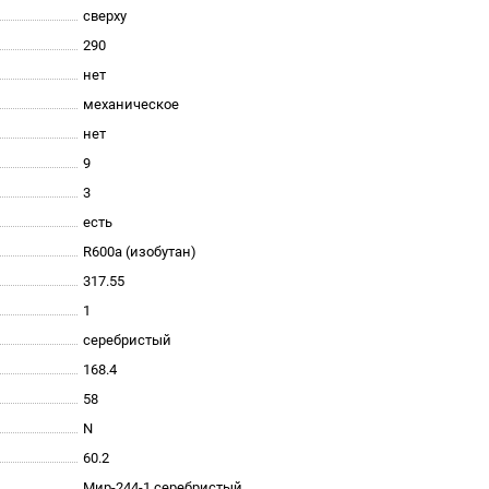
сверху
290
нет
механическое
нет
9
3
есть
R600a (изобутан)
317.55
1
серебристый
168.4
58
N
60.2
Мир-244-1 серебристый