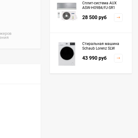
Сплит-система AUX
ASW-H09B4/FJ-SR1
28 500
руб
джеров
жения
Стиральная машина
Schaub Lorenz SLW
MC6133
43 990
руб
Плита Kaiser HGG
61532 R
76 299
руб
Посудомоечная
машина De'Longhi
DDWS09F Alessandrite