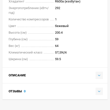
Хладагент
R600a (изобутан)
Энергопотребление (кВтч/
292
год)
Количество компрессоров
1
Цвет
бежевый
Высота (см)
200.4
Глубина (см)
59
Вес (кг)
64
Климатический класс
ST,SN,N
Ширина (см)
59.5
ОПИСАНИЕ
ОТЗЫВЫ
0