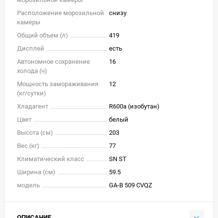
Расположение морозильной
снизу
камеры
Общий объем (л)
419
Дисплей
есть
Автономное сохранение
16
холода (ч)
Мощность замораживания
12
(кг/cутки)
Хладагент
R600a (изобутан)
Цвет
белый
Высота (см)
203
Вес (кг)
77
Климатический класс
SN ST
Ширина (см)
59.5
модель
GA-B 509 CVQZ
ОПИСАНИЕ