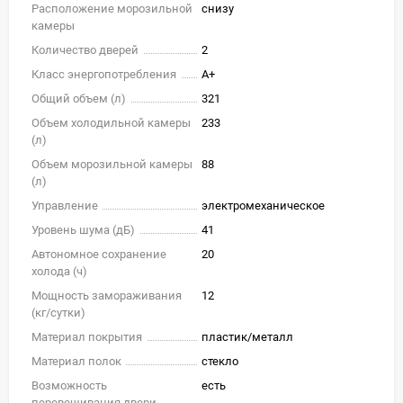
Расположение морозильной
снизу
камеры
Количество дверей
2
Класс энергопотребления
A+
Общий объем (л)
321
Объем холодильной камеры
233
(л)
Объем морозильной камеры
88
(л)
Управление
электромеханическое
Уровень шума (дБ)
41
Автономное сохранение
20
холода (ч)
Мощность замораживания
12
(кг/cутки)
Материал покрытия
пластик/металл
Материал полок
стекло
Возможность
есть
перевешивания двери