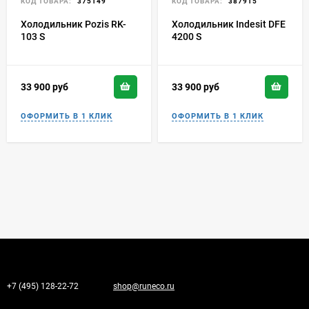
КОД ТОВАРА:
375149
КОД ТОВАРА:
387915
Холодильник Pozis RK-
Холодильник Indesit DFE
103 S
4200 S
33 900
руб
33 900
руб
+7 (495) 128-22-72
shop@runeco.ru