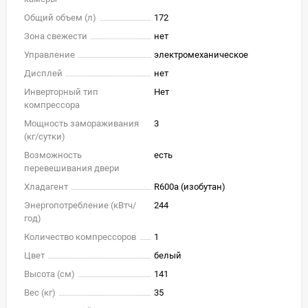
Общий объем (л)
172
Зона свежести
нет
Управление
электромеханическое
Дисплей
нет
Инверторный тип
Нет
компрессора
Мощность замораживания
3
(кг/cутки)
Возможность
есть
перевешивания двери
Хладагент
R600a (изобутан)
Энергопотребление (кВтч/
244
год)
Количество компрессоров
1
Цвет
белый
Высота (см)
141
Вес (кг)
35