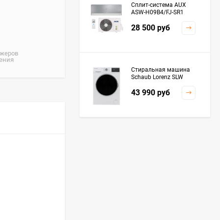
Сплит-система AUX
ASW-H09B4/FJ-SR1
28 500
руб
джеров
жения
Стиральная машина
Schaub Lorenz SLW
MC6133
43 990
руб
Плита Kaiser HGG
61532 R
76 299
руб
Посудомоечная
машина De'Longhi
DDWS09F Alessandrite