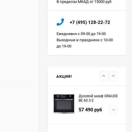
В пределах МКАД от 15000 руб
Холодильник IO MABE
+7 (495) 128-22-72
ORGS2DBHFSS
Цена по
Ежедневно с 09-00 до 19-00
запросу
Выходные и праздники с 10-00
до 19-00
Индукционная
варочная панель
MAUNFELD EVI.594.FL2-
Цена по
BK
запросу
АКЦИЯ!
Духовой шкаф GRAUDE
BE 60.3 E
57 490
руб