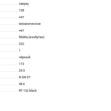
сверху
128
нет
механическое
нет
R600a (изобутан)
222
1
чёрный
113
29.5
N SN ST
48.6
RT-132 black