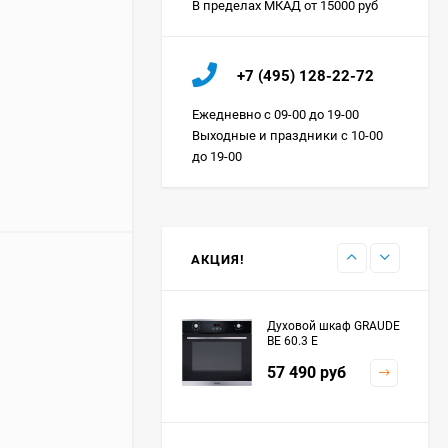
В пределах МКАД от 15000 руб
Холодильник IO MABE
+7 (495) 128-22-72
ORGS2DBHFSS
Цена по
Ежедневно с 09-00 до 19-00
запросу
Выходные и праздники с 10-00
до 19-00
Индукционная
варочная панель
MAUNFELD EVI.594.FL2-
Цена по
BK
запросу
АКЦИЯ!
Духовой шкаф GRAUDE
BE 60.3 E
57 490
руб