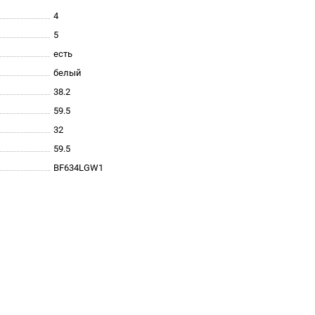
4
5
есть
белый
38.2
59.5
32
59.5
BF634LGW1