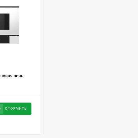
Духовой шкаф GRAUDE
BE 60.3 E
57 490
руб
Сплит-система AUX
ASW-H09B4/FJ-SR1
28 500
руб
КОД ТОВАРА:
460247
новая печь
Встраиваемая микроволновая печь
Teka ML 8200 BIS white 112060002
Стиральная машина
Schaub Lorenz SLW
MC6133
43 990
руб
75 990
руб
ОФОРМИТЬ
ОФОРМИТЬ