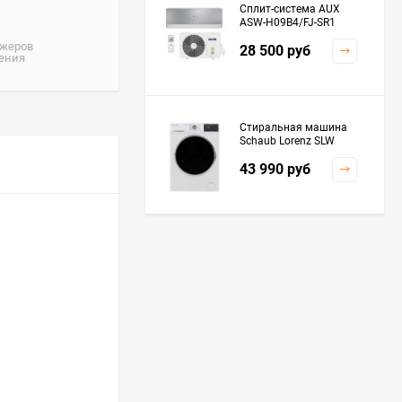
Сплит-система AUX
ASW-H09B4/FJ-SR1
джеров
28 500
руб
жения
Стиральная машина
Schaub Lorenz SLW
MC6133
43 990
руб
Плита Kaiser HGG
61532 R
76 299
руб
Посудомоечная
машина De'Longhi
DDWS09F Alessandrite