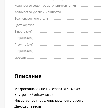
Количество рецептов автоприготовления
Количество уровней мощности
Без поворотного стола
Цвет корпуса
Высота (см)
Ширина (см)
Глубина (см)
Ширина (см)
модель
Описание
Микроволновая печь Siemens BF634LGW1
Внутренний объем (л) : 21
Инверторное управление мощностью : есть
Дверца : навесная