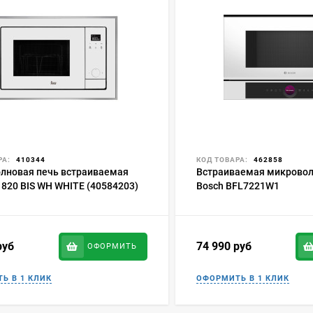
РА:
410344
КОД ТОВАРА:
462858
лновая печь встраиваемая
Встраиваемая микровол
 820 BIS WH WHITE (40584203)
Bosch BFL7221W1
руб
74 990
руб
ОФОРМИТЬ