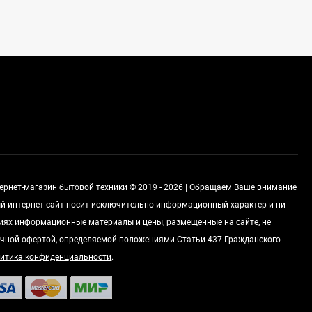
Духовой шкаф GRAUDE
BE 60.3 E
57 490
руб
Сплит-система AUX
ASW-H09B4/FJ-SR1
28 500
руб
тернет-магазин бытовой техники © 2019 - 2026 | Обращаем Ваше внимание
Стиральная машина
Schaub Lorenz SLW
ный интернет-сайт носит исключительно информационный характер и ни
MC6133
виях информационные материалы и цены, размещенные на сайте, не
43 990
руб
чной офертой, определяемой положениями Статьи 437 Гражданского
итика конфиденциальности
.