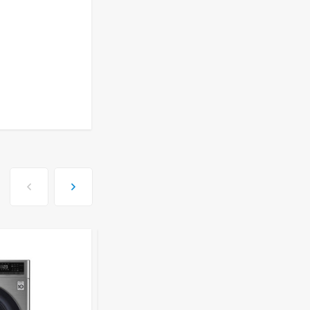
ISHIMATSU AVK-18I
77 499
руб
Сплит-система Kitano
KR-Viki-12
44 650
руб
Сплит-система Kitano
KR-Viki-09
33 500
руб
Сплит-система Kitano
KR-Viki-07
29 100
руб