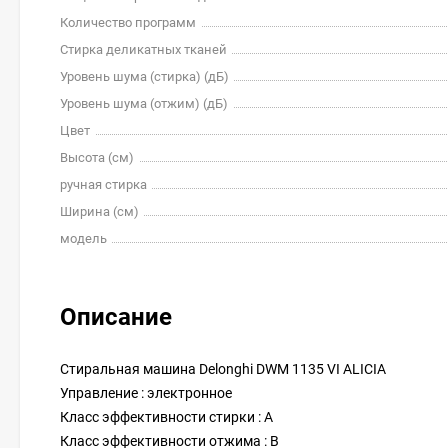
Количество программ
Стирка деликатных тканей
Уровень шума (стирка) (дБ)
Уровень шума (отжим) (дБ)
Цвет
Высота (см)
ручная стирка
Ширина (см)
модель
Описание
Стиральная машина Delonghi DWM 1135 VI ALICIA
Управление : электронное
Класс эффективности стирки : A
Класс эффективности отжима : B