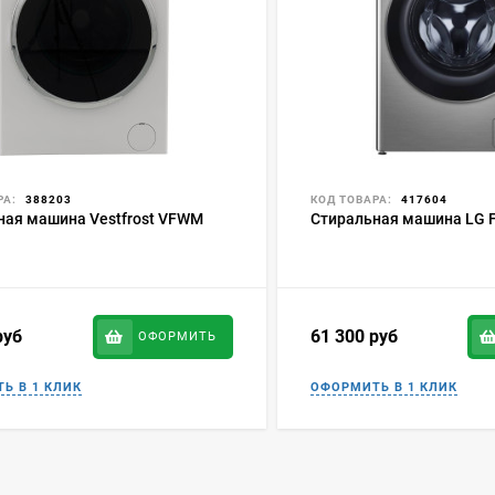
РА:
388203
КОД ТОВАРА:
417604
ная машина Vestfrost VFWM
Стиральная машина LG 
руб
61 300
руб
ОФОРМИТЬ