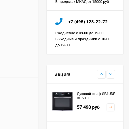
В пределах МКАД от 15000 руб
Холодильник IO MABE
+7 (495) 128-22-72
ORGS2DBHFSS
Цена по
Ежедневно с 09-00 до 19-00
запросу
Выходные и праздники с 10-00
до 19-00
Индукционная
варочная панель
MAUNFELD EVI.594.FL2-
Цена по
BK
запросу
АКЦИЯ!
Духовой шкаф GRAUDE
BE 60.3 E
57 490
руб