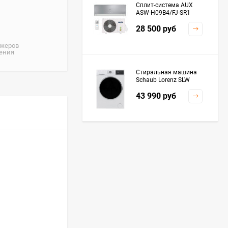
Сплит-система AUX
ASW-H09B4/FJ-SR1
28 500
руб
джеров
жения
Стиральная машина
Schaub Lorenz SLW
MC6133
43 990
руб
Плита Kaiser HGG
61532 R
76 299
руб
Посудомоечная
машина De'Longhi
DDWS09F Alessandrite