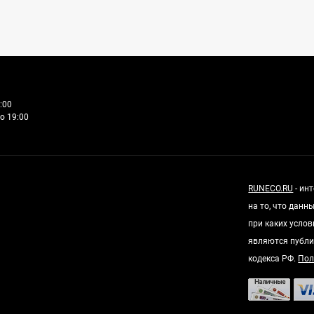
:00
о 19:00
RUNECO.RU
- ин
на то, что дан
при каких усло
являются публи
кодекса РФ.
Пол