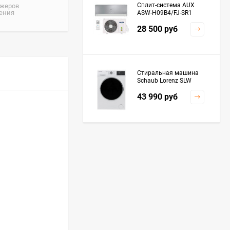
Сплит-система AUX
джеров
жения
ASW-H09B4/FJ-SR1
28 500
руб
Стиральная машина
Schaub Lorenz SLW
MC6133
43 990
руб
Плита Kaiser HGG
61532 R
76 299
руб
Посудомоечная
машина De'Longhi
DDWS09F Alessandrite