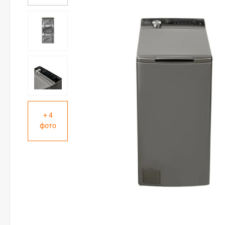
+ 4
фото