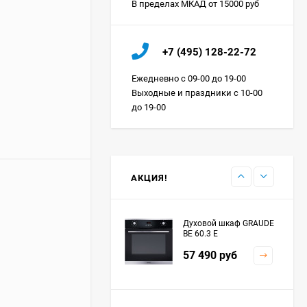
В пределах МКАД от 15000 руб
Холодильник IO MABE
+7 (495) 128-22-72
ORGS2DBHFSS
Цена по
Ежедневно с 09-00 до 19-00
запросу
Выходные и праздники с 10-00
до 19-00
Индукционная
варочная панель
MAUNFELD EVI.594.FL2-
Цена по
BK
запросу
АКЦИЯ!
Духовой шкаф GRAUDE
BE 60.3 E
57 490
руб