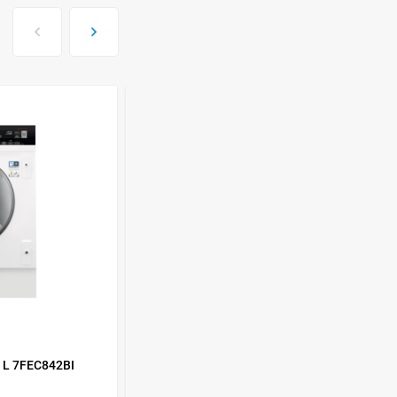
ISHIMATSU AVK-18I
77 499
руб
Сплит-система Kitano
KR-Viki-12
44 650
руб
Сплит-система Kitano
KR-Viki-09
33 500
руб
Сплит-система Kitano
КОД ТОВАРА:
459786
KR-Viki-07
L 7FEC842BI
Стиральная машина Nordfrost i-DDQ4
29 100
руб
7120 Ws