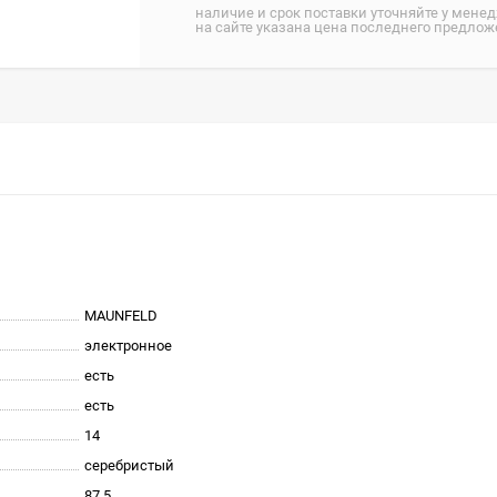
наличие и срок поставки уточняйте у мене
на сайте указана цена последнего предло
MAUNFELD
электронное
есть
есть
14
серебристый
87.5