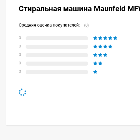
Стиральная машина Maunfeld M
Средняя оценка покупателей:
(
0
)
0
0
0
0
0