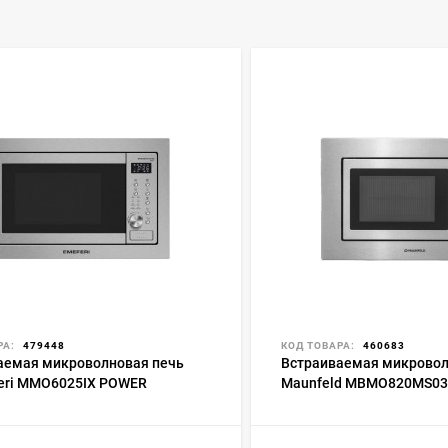
РА:
479448
КОД ТОВАРА:
460683
аемая микроволновая печь
Встраиваемая микровол
eri MMO6025IX POWER
Maunfeld MBMO820MS03