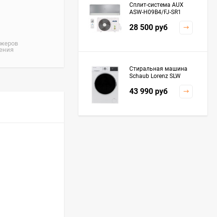
Сплит-система AUX
ASW-H09B4/FJ-SR1
28 500
руб
джеров
жения
Стиральная машина
Schaub Lorenz SLW
MC6133
43 990
руб
Плита Kaiser HGG
61532 R
76 299
руб
Посудомоечная
машина De'Longhi
DDWS09F Alessandrite