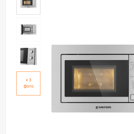
+ 3
фото