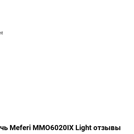
ht
чь Meferi MMO6020IX Light отзывы