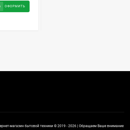
Духовой шкаф GRAUDE
24 400
руб
ОФОРМИТЬ
ОФОРМИТЬ
BE 60.3 E
57 490
руб
Сплит-система AUX
ASW-H09B4/FJ-SR1
28 500
руб
Стиральная машина
Schaub Lorenz SLW
MC6133
43 990
руб
тернет-магазин бытовой техники © 2019 - 2026 | Обращаем Ваше внимание