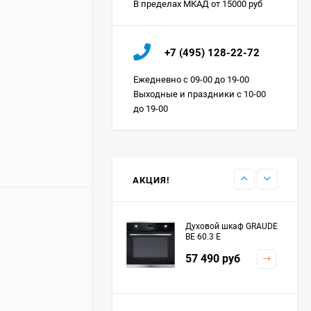
В пределах МКАД от 15000 руб
Холодильник IO MABE
+7 (495) 128-22-72
ORGS2DBHFSS
Цена по
Ежедневно с 09-00 до 19-00
запросу
Выходные и праздники с 10-00
до 19-00
Индукционная
варочная панель
MAUNFELD EVI.594.FL2-
Цена по
BK
запросу
АКЦИЯ!
Духовой шкаф GRAUDE
BE 60.3 E
57 490
руб