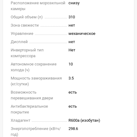
Расположение морозильной
снизу
камеры
Общий объем (л)
310
Зона свежести
нет
Управление
механическое
Дисплей
нет
Инверторный тип
Нет
компрессора
Автономное сохранение
10
холода (ч)
Мощность замораживания
3.5
(кг/cутки)
Возможность
есть
перевешивания двери
Антибактериальное
есть
покрытие
Хладагент
R600a (изобутан)
Энергопотребление (кВтч/
298.6
год)