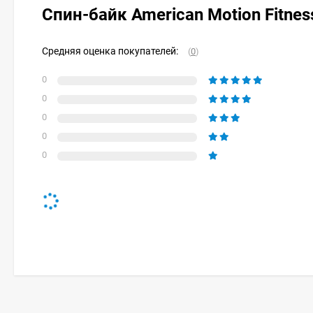
Спин-байк American Motion Fitne
Средняя оценка покупателей:
(
0
)
0
0
0
0
0