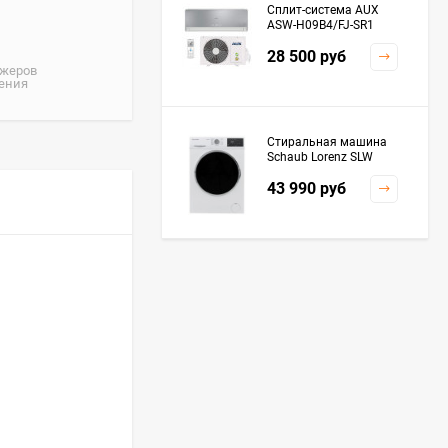
Сплит-система AUX
ASW-H09B4/FJ-SR1
28 500
руб
джеров
жения
Стиральная машина
Schaub Lorenz SLW
MC6133
43 990
руб
Плита Kaiser HGG
61532 R
76 299
руб
Посудомоечная
машина De'Longhi
DDWS09F Alessandrite