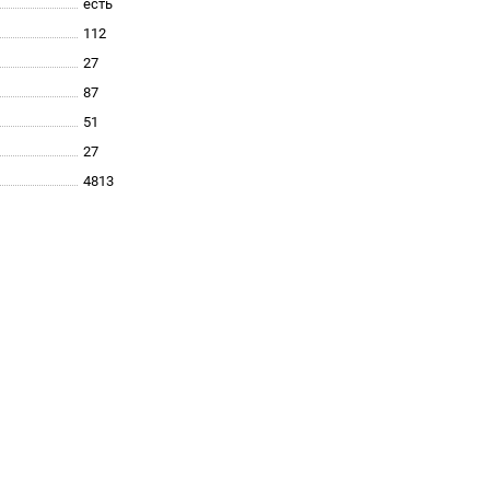
есть
112
27
87
51
27
4813