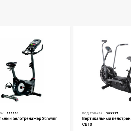
РА:
389291
КОД ТОВАРА:
389337
льный велотренажер Schwinn
Вертикальный велотрен
CB10