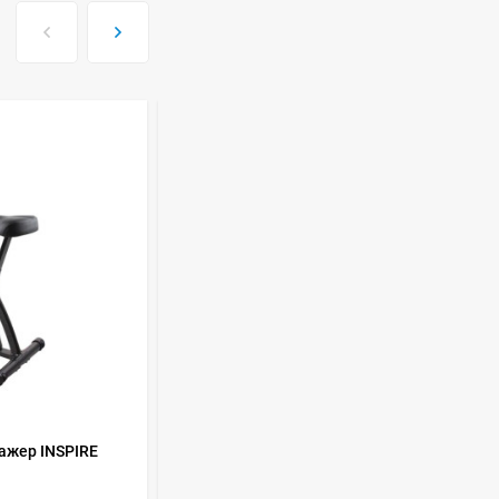
ISHIMATSU AVK-18I
77 499
руб
Сплит-система Kitano
KR-Viki-12
44 650
руб
Сплит-система Kitano
KR-Viki-09
33 500
руб
Сплит-система Kitano
КОД ТОВАРА:
389195
KR-Viki-07
ажер INSPIRE
Вертикальный велотренажер Evo
Fitness Yuto
29 100
руб