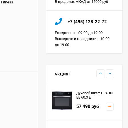
В пределах МКАД от 15000 руб
 Fitness
Холодильник IO MABE
+7 (495) 128-22-72
ORGS2DBHFSS
Цена по
Ежедневно с 09-00 до 19-00
запросу
Выходные и праздники с 10-00
до 19-00
Индукционная
варочная панель
MAUNFELD EVI.594.FL2-
Цена по
BK
запросу
АКЦИЯ!
Духовой шкаф GRAUDE
BE 60.3 E
57 490
руб