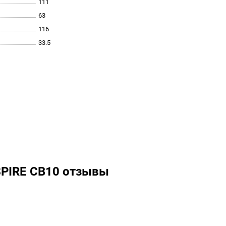
111
63
116
33.5
SPIRE CB10 отзывы