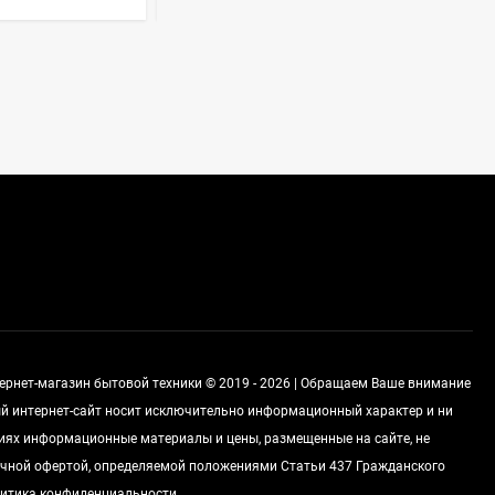
Стиральная машина
Korting KWMT 1275
Цена по
запросу
Холодильник IO MABE
ORGS2DBHFSS
Цена по
запросу
Индукционная
варочная панель
тернет-магазин бытовой техники © 2019 - 2026 | Обращаем Ваше внимание
MAUNFELD EVI.594.FL2-
Цена по
ный интернет-сайт носит исключительно информационный характер и ни
BK
запросу
виях информационные материалы и цены, размещенные на сайте, не
чной офертой, определяемой положениями Статьи 437 Гражданского
итика конфиденциальности
.