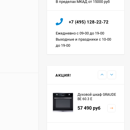
В пределах МКАД от 15000 руб
Холодильник IO MABE
+7 (495) 128-22-72
ORGS2DBHFSS
Цена по
Ежедневно с 09-00 до 19-00
запросу
Выходные и праздники с 10-00
до 19-00
Индукционная
варочная панель
MAUNFELD EVI.594.FL2-
Цена по
BK
запросу
АКЦИЯ!
Духовой шкаф GRAUDE
BE 60.3 E
57 490
руб