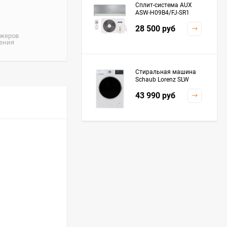
Сплит-система AUX
ASW-H09B4/FJ-SR1
28 500
руб
джеров
жения
Стиральная машина
Schaub Lorenz SLW
MC6133
43 990
руб
Плита Kaiser HGG
61532 R
76 299
руб
Посудомоечная
машина De'Longhi
DDWS09F Alessandrite