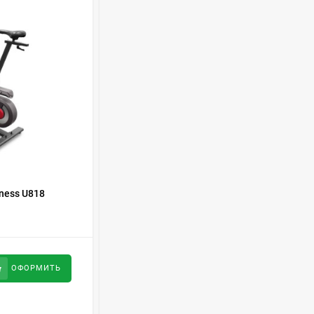
ISHIMATSU AVK-18I
77 499
руб
Сплит-система Kitano
KR-Viki-12
44 650
руб
Сплит-система Kitano
КОД ТОВАРА:
389008
KR-Viki-09
ness U818
Вертикальный велотренажер
33 500
руб
SVENSSON BODY LABS CrossLine BHM
33 990
руб
Сплит-система Kitano
ОФОРМИТЬ
ОФОРМИТЬ
KR-Viki-07
29 100
руб