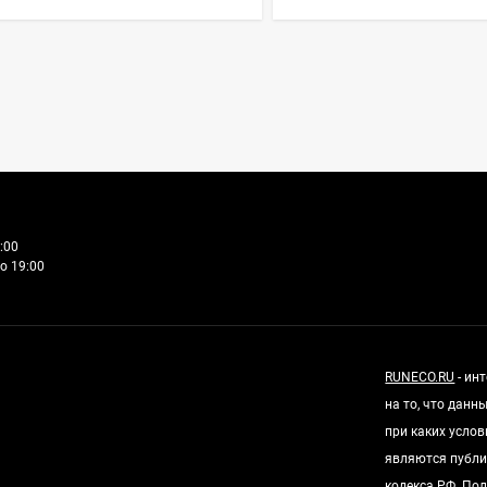
:00
о 19:00
RUNECO.RU
- ин
на то, что дан
при каких усло
являются публи
кодекса РФ.
Пол