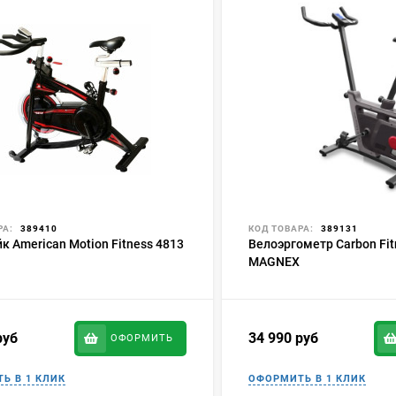
РА:
389410
КОД ТОВАРА:
389131
к American Motion Fitness 4813
Велоэргометр Carbon Fit
MAGNEX
руб
34 990
руб
ОФОРМИТЬ