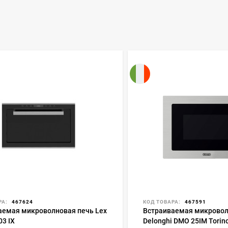
РА:
467624
КОД ТОВАРА:
467591
аемая микроволновая печь Lex
Встраиваемая микровол
03 IX
Delonghi DMO 25IM Torin