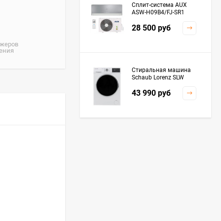
Сплит-система AUX
ASW-H09B4/FJ-SR1
28 500
руб
джеров
жения
Стиральная машина
Schaub Lorenz SLW
MC6133
43 990
руб
Плита Kaiser HGG
61532 R
76 299
руб
Посудомоечная
машина De'Longhi
DDWS09F Alessandrite