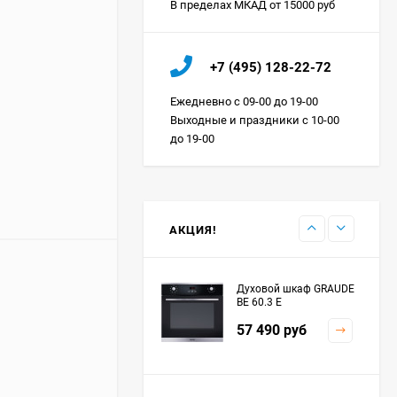
В пределах МКАД от 15000 руб
Холодильник IO MABE
+7 (495) 128-22-72
ORGS2DBHFSS
Цена по
Ежедневно с 09-00 до 19-00
запросу
Выходные и праздники с 10-00
до 19-00
Индукционная
варочная панель
MAUNFELD EVI.594.FL2-
Цена по
BK
запросу
АКЦИЯ!
Духовой шкаф GRAUDE
BE 60.3 E
57 490
руб