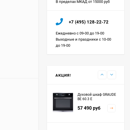
В пределах МКАД от 15000 руб
Холодильник IO MABE
+7 (495) 128-22-72
ORGS2DBHFSS
Цена по
Ежедневно с 09-00 до 19-00
запросу
Выходные и праздники с 10-00
до 19-00
Индукционная
варочная панель
MAUNFELD EVI.594.FL2-
Цена по
BK
запросу
АКЦИЯ!
Духовой шкаф GRAUDE
BE 60.3 E
57 490
руб