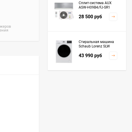
Сплит-система AUX
ASW-H09B4/FJ-SR1
28 500
руб
джеров
жения
Стиральная машина
Schaub Lorenz SLW
MC6133
43 990
руб
Плита Kaiser HGG
61532 R
76 299
руб
Посудомоечная
машина De'Longhi
DDWS09F Alessandrite