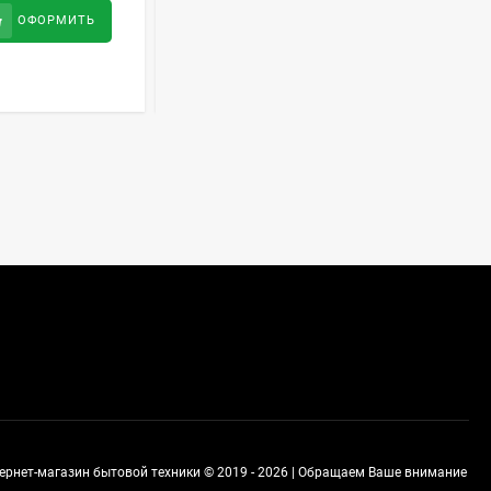
Духовой шкаф GRAUDE
266 200
руб
ОФОРМИТЬ
ОФОРМИТЬ
BE 60.3 E
57 490
руб
Сплит-система AUX
ASW-H09B4/FJ-SR1
28 500
руб
Стиральная машина
Schaub Lorenz SLW
MC6133
43 990
руб
тернет-магазин бытовой техники © 2019 - 2026 | Обращаем Ваше внимание