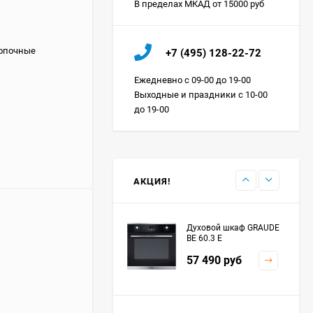
В пределах МКАД от 15000 руб
Холодильник IO MABE
нопочные
+7 (495) 128-22-72
ORGS2DBHFSS
Цена по
Ежедневно с 09-00 до 19-00
запросу
Выходные и праздники с 10-00
до 19-00
Индукционная
варочная панель
MAUNFELD EVI.594.FL2-
Цена по
BK
запросу
АКЦИЯ!
Духовой шкаф GRAUDE
BE 60.3 E
57 490
руб