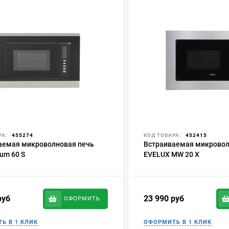
РА:
455274
КОД ТОВАРА:
452415
аемая микроволновая печь
Встраиваемая микровол
um 60 S
EVELUX MW 20 X
руб
23 990
руб
ОФОРМИТЬ