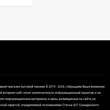
Духовой шкаф GRAUDE
BE 60.3 E
57 490
руб
Сплит-система AUX
ASW-H09B4/FJ-SR1
28 500
руб
Стиральная машина
Schaub Lorenz SLW
MC6133
43 990
руб
тернет-магазин бытовой техники © 2019 - 2026 | Обращаем Ваше внимание
ный интернет-сайт носит исключительно информационный характер и ни
виях информационные материалы и цены, размещенные на сайте, не
чной офертой, определяемой положениями Статьи 437 Гражданского