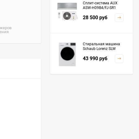
Сплит-система AUX
ASW-H09B4/FJ-SR1
28 500
руб
джеров
жения
Стиральная машина
Schaub Lorenz SLW
MC6133
43 990
руб
Плита Kaiser HGG
61532 R
76 299
руб
Посудомоечная
машина De'Longhi
DDWS09F Alessandrite