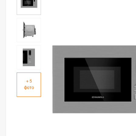
+ 5
фото