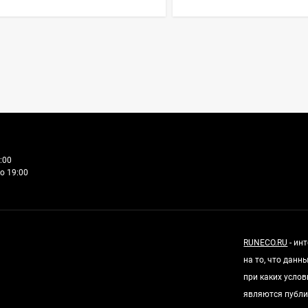
:00
о 19:00
RUNECO.RU
- ин
на то, что дан
при каких усло
являются публи