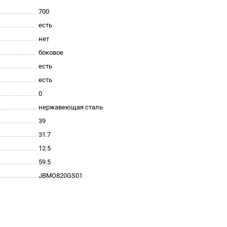
700
есть
нет
боковое
есть
есть
0
нержавеющая сталь
39
31.7
12.5
59.5
JBMO820GS01